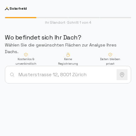
Zum Inhalt springen
Solar
held
Ihr Standort
· Schritt
1
von 4
Wo befindet sich Ihr Dach?
Wählen Sie die gewünschten Flächen zur Analyse Ihres
Dachs.
Kostenlos &
Keine
Daten bleiben
unverbindlich
Registrierung
privat