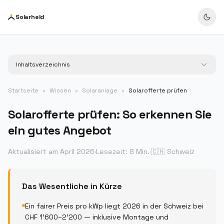
Zum Inhalt springen
Zum Inhalt springen
Solar
held
Inhaltsverzeichnis
Startseite
›
Wissen
›
Solaranlage
›
Solarofferte prüfen
Solarofferte prüfen: So erkennen Sie
ein gutes Angebot
Aktualisiert am
April 2026
·
Lesezeit:
8 Min.
·
🇨🇭
Schweiz
Das Wesentliche in Kürze
Ein fairer Preis pro kWp liegt 2026 in der Schweiz bei
CHF 1'600–2'200 — inklusive Montage und