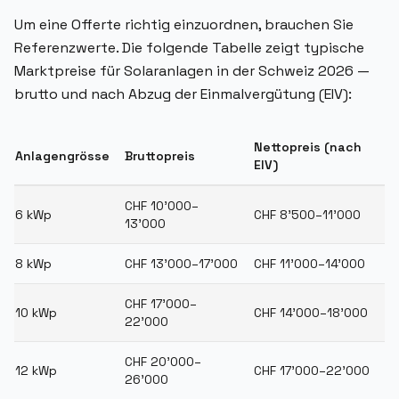
Um eine Offerte richtig einzuordnen, brauchen Sie
Referenzwerte. Die folgende Tabelle zeigt typische
Marktpreise für Solaranlagen in der Schweiz 2026 —
brutto und nach Abzug der Einmalvergütung (EIV):
Nettopreis (nach
Anlagengrösse
Bruttopreis
EIV)
CHF 10'000–
6 kWp
CHF 8'500–11'000
13'000
8 kWp
CHF 13'000–17'000
CHF 11'000–14'000
CHF 17'000–
10 kWp
CHF 14'000–18'000
22'000
CHF 20'000–
12 kWp
CHF 17'000–22'000
26'000